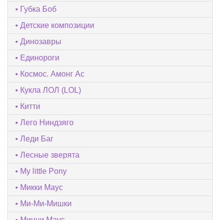
Губка Боб
Детские композиции
Динозавры
Единороги
Космос. Амонг Ас
Кукла ЛОЛ (LOL)
Китти
Лего Ниндзяго
Леди Баг
Лесные зверята
My little Pony
Микки Маус
Ми-Ми-Мишки
Минни Маус